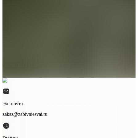
Детально разобрали:
Какие бывают типы обвязки
Когда используется профильная труба
Особенности обвязки швеллером
В каких случаях применяется уголок
Что такое обвязка пакетом досок
Когда нужна обвязка двутавром
Читать статьи
Эл. почта
zakaz@zabivniesvai.ru