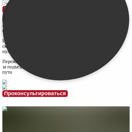
Введите свое имя
Проконсультироваться
У меня
ограничен
бюджет
Не знаю,
сколько и каких
нужно свай
Переживаю
за подъездные
пути
Проконсультироваться
Подробнее об обвязке винтовых
свай