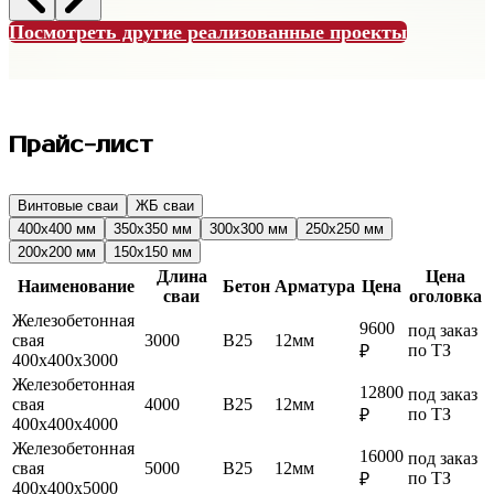
Посмотреть другие реализованные проекты
Прайс-лист
Винтовые сваи
ЖБ сваи
400
x
400
мм
350
x
350
мм
300
x
300
мм
250
x
250
мм
200
x
200
мм
150
x
150
мм
Длина
Цена
Наименование
Бетон
Арматура
Цена
сваи
оголовка
Железобетонная
9600
под заказ
свая
3000
B25
12мм
по ТЗ
₽
400
x
400
x
3000
Железобетонная
12800
под заказ
свая
4000
B25
12мм
по ТЗ
₽
400
x
400
x
4000
Железобетонная
16000
под заказ
свая
5000
B25
12мм
по ТЗ
₽
400
x
400
x
5000