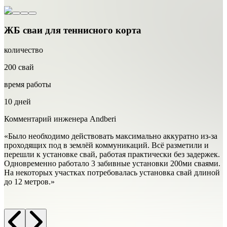
ЖБ сваи для теннисного корта
количество
к
200 свай
2
время работы
в
10 дней
1
Комментарий инженера Andberi
К
«
Было необходимо действовать максимально аккуратно из-за
проходящих под в землёй коммуникаций. Всё разметили и
«
перешли к установке свай, работая практически без задержек.
с
Одновременно работало 3 забивные установки 200ми сваями.
ж
На некоторых участках потребовалась установка свай длиной
д
до 12 метров.
»