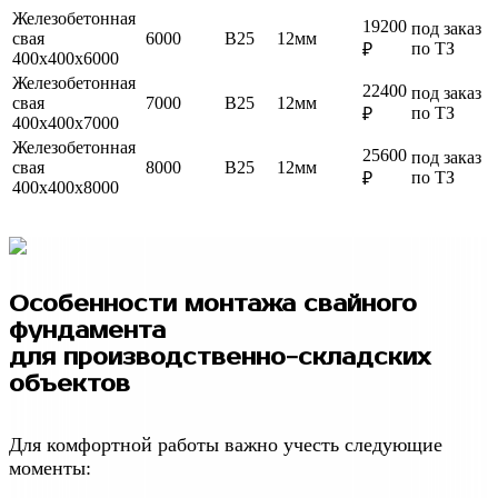
Железобетонная
19200
под заказ
свая
6000
B25
12мм
по ТЗ
₽
400
x
400
x
6000
Железобетонная
22400
под заказ
свая
7000
B25
12мм
по ТЗ
₽
400
x
400
x
7000
Железобетонная
25600
под заказ
свая
8000
B25
12мм
по ТЗ
₽
400
x
400
x
8000
Особенности монтажа свайного
фундамента
для производственно-складских
объектов
Для комфортной работы важно учесть следующие
моменты: