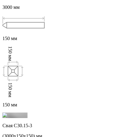
3000
мм
150
мм
150
мм
150
мм
150
мм
Свая С30.15-3
(
3000
x
150
x
150
) мм