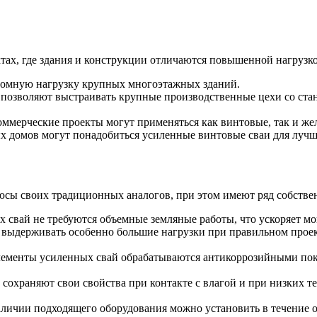
тах, где здания и конструкции отличаются повышенной нагрузк
ромную нагрузку крупных многоэтажных зданий.
 позволяют выстраивать крупные производственные цехи со ста
оммерческие проекты могут применяться как винтовые, так и ж
ых домов могут понадобиться усиленные винтовые сваи для лучш
сы своих традиционных аналогов, при этом имеют ряд собств
свай не требуются объемные земляные работы, что ускоряет мо
 выдерживать особенно большие нагрузки при правильном проек
элементы усиленных свай обрабатываются антикоррозийными по
 сохраняют свои свойства при контакте с влагой и при низких т
аличии подходящего оборудования можно установить в течение о