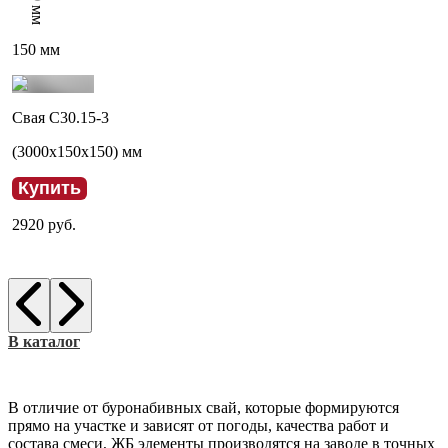
мм
150
мм
Свая С30.15-3
(
3000
x
150
x
150
) мм
Купить
2920
руб.
В каталог
В отличие от буронабивных свай, которые формируются
прямо на участке и зависят от погоды, качества работ и
состава смеси, ЖБ элементы производятся на заводе в точных