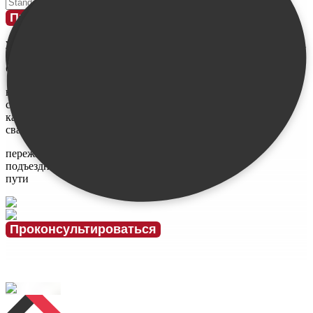
Введите свое имя
Проконсультироваться
у меня
ограничен
бюджет
не знаю,
сколько и
каких нужно
свай
переживаю за
подъездные
пути
Проконсультироваться