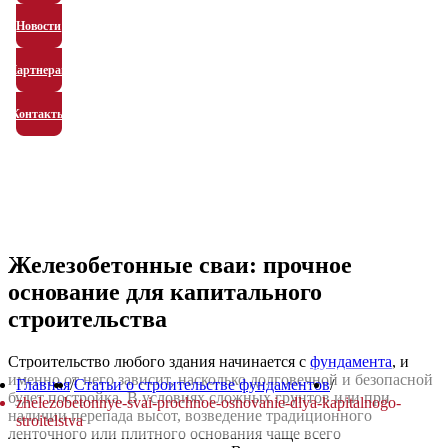
Новости
Партнерам
Контакты
Железобетонные сваи: прочное
основание для капитального
строительства
Строительство любого здания начинается с
фундамента
, и
именно от него зависит, насколько долговечной и безопасной
Главная
/
Статьи о строительстве фундаментов
/
будет постройка. В условиях сложных грунтов или при
zhelezobetonnye-svai-prochnoe-osnovanie-dlya-kapitalnogo-
наличии перепада высот, возведение традиционного
stroitelstva
ленточного или плитного основания чаще всего