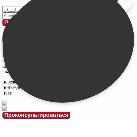
Введите номер телефона
Введите свое имя
Проконсультироваться
у меня
ограничен
бюджет
не знаю,
сколько и
каких нужно
свай
переживаю за
подъездные
пути
Проконсультироваться