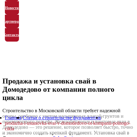
Новости
Партнерам
Контакты
Продажа и установка свай в
Домодедово от компании полного
цикла
Строительство в Московской области требует надежной
опоры, особенно с учетом насыщенных влагой грунтов и
Главная
/
Статьи о строительстве фундаментов
/
переменчивого рельефа. Железобетонные и винтовые сваи в
prodazha-i-ustanovka-svai-v-domodedovo-ot-kompanii-polnogo-
Домодедово — это решение, которое позволяет быстро, точно
cikla
и экономично создать крепкий фундамент. Установка свай в