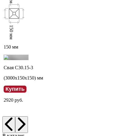
150
мм
150
мм
Свая С30.15-3
(
3000
x
150
x
150
) мм
Купить
2920
руб.
В каталог