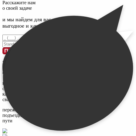
Расскажите нам
о своей задаче
и мы найдем для вас максимально
выгодное и качественное решение
Введите номер телефона
Введите свое имя
Проконсультироваться
у меня
ограничен
бюджет
не знаю,
сколько и
каких нужно
свай
переживаю за
подъездные
пути