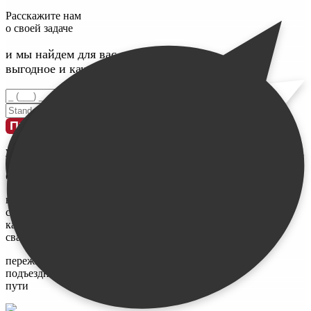
Расскажите нам
о своей задаче
и мы найдем для вас максимально
выгодное и качественное решение
Введите номер телефона
Введите свое имя
Проконсультироваться
у меня
ограничен
бюджет
не знаю,
сколько и
каких нужно
свай
переживаю за
подъездные
пути