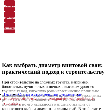
Новости
Партнерам
Контакты
Как выбрать диаметр винтовой сваи:
практический подход к строительству
При строительстве на сложных грунтах, например,
болотистых, пучинистых и почвах с высоким уровнем
грунтовых вод, ключевую роль играет именно правильно
Главная
/
Статьи о строительстве фундаментов
/
подобранный фундамент. Одним из самых универсальных
kak-vybrat-diametr-vintovoi-svai-prakticheskii-podkhod-k-
решений в таких условиях является свайный винтовой
stroitelstvu
фундамент, но его надежность напрямую зависит от
корректного выбора диаметра и длины свай. В этой статье