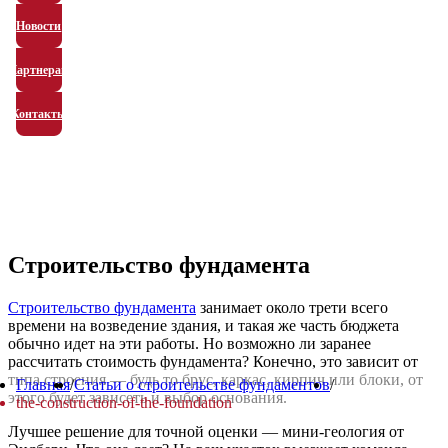
Новости
Партнерам
Контакты
Строительство фундамента
Строительство фундамента
занимает около трети всего
времени на возведение здания, и такая же часть бюджета
обычно идет на эти работы. Но возможно ли заранее
рассчитать стоимость фундамента? Конечно, это зависит от
типа строения — будь то брус, каркас, кирпич или блоки, от
Главная
/
Статьи о строительстве фундаментов
/
этого будет зависеть и выбор основания.
the-construction-of-the-foundation
Лучшее решение для точной оценки — мини-геология от