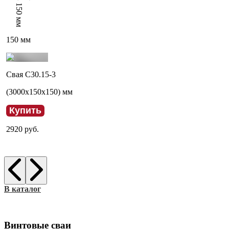
150
мм
150
мм
Свая С30.15-3
(
3000
x
150
x
150
) мм
Купить
2920
руб.
В каталог
Винтовые сваи