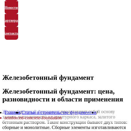
Новости
Партнерам
Контакты
Железобетонный фундамент
Железобетонный фундамент: цена,
разновидности и области применения
Железобетонный фундамент
представляет собой основу
Главная
/
Статьи о строительстве фундаментов
/
здания, выполненную из арматурного каркаса, залитого
reinforced-concrete-foundation
бетонным раствором. Такие конструкции бывают двух типов:
сборные и монолитные. Сборные элементы изготавливаются