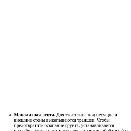
Монолитная лента.
Для этого типа под несущие и
внешние стены выкапываются траншеи. Чтобы
предотвратить осыпание грунта, устанавливается
опалубка, хотя в некоторых случаях можно обойтись без