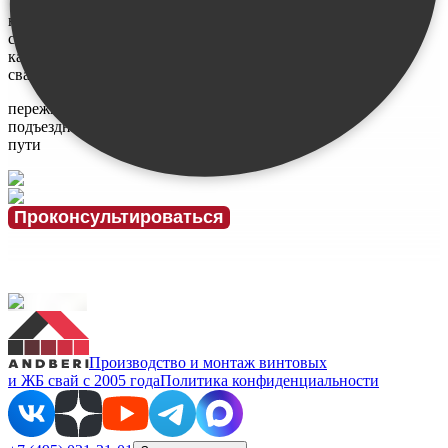
не знаю,
сколько и
каких нужно
свай
переживаю за
подъездные
пути
Проконсультироваться
Производство и монтаж винтовых
и ЖБ свай с 2005 года
Политика конфиденциальности