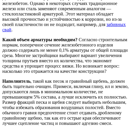
железобетон. Однако в некоторых случаях традиционное
железо или сталь заменяют современным аналогом —
стеклопластиковой арматурой. Этот материал обладает
высокой прочностью и устойчивостью к коррозии, но из-за
своей пластичности он не подходит, например, для
забивных
свай
.
Какой объем арматуры необходим?
Согласно строительным
нормам, поперечное сечение железобетонного изделия
должно содержать не менее 0,1% арматуры от общей площади
среза. Многие застройщики выбирают вариант увеличения
толщины прутьев вместо их количества, что экономит
средства и упрощает процесс вязки. Но возникает вопрос:
насколько это отражается на качестве конструкции?
Наполнитель
, такой как песок и гравийный щебень, должен
быть тщательно очищен. Примеси, включая глину, ил и землю,
допускаются лишь в минимальном количестве, не
превышающем 5% состава, а лучше исключить их полностью.
Размер фракций песка и щебня следует выбирать небольшим,
чтобы избежать образования воздушных полостей. Вместо
обычного гравия предпочтение стоит отдавать дробленому
гравийному щебню, так как его острые края обеспечивают
лучшее сцепление частиц и повышают адгезию смеси.