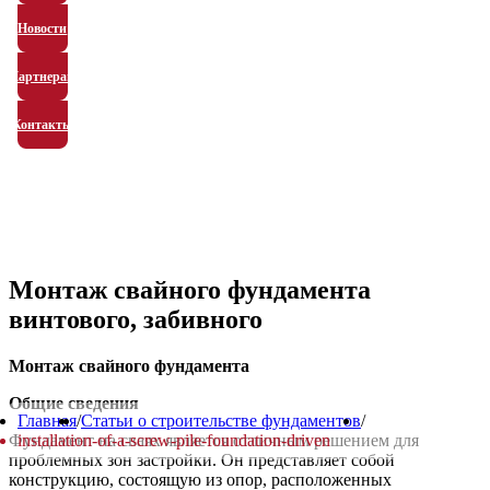
Новости
Партнерам
Контакты
Монтаж свайного фундамента
винтового, забивного
Монтаж свайного фундамента
Общие сведения
Главная
/
Статьи о строительстве фундаментов
/
Фундамент на сваях является отличным решением для
installation-of-a-screw-pile-foundation-driven
проблемных зон застройки. Он представляет собой
конструкцию, состоящую из опор, расположенных