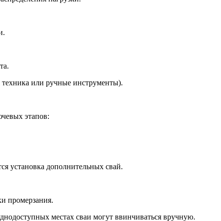
и.
та.
 техника или ручные инструменты).
ючевых этапов:
тся установка дополнительных свай.
ки промерзания.
уднодоступных местах сваи могут ввинчиваться вручную.