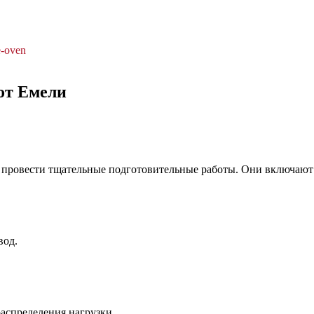
e-oven
от Емели
 провести тщательные подготовительные работы. Они включают 
вод.
распределения нагрузки.