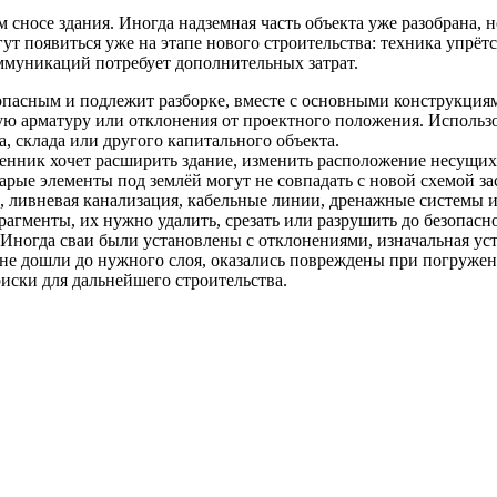
сносе здания. Иногда надземная часть объекта уже разобрана, н
гут появиться уже на этапе нового строительства: техника упрё
оммуникаций потребует дополнительных затрат.
зопасным и подлежит разборке, вместе с основными конструкци
ю арматуру или отклонения от проектного положения. Использо
а, склада или другого капитального объекта.
енник хочет расширить здание, изменить расположение несущих 
рые элементы под землёй могут не совпадать с новой схемой за
, ливневая канализация, кабельные линии, дренажные системы 
рагменты, их нужно удалить, срезать или разрушить до безопасн
Иногда сваи были установлены с отклонениями, изначальная уст
, не дошли до нужного слоя, оказались повреждены при погруже
 риски для дальнейшего строительства.