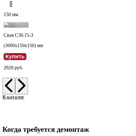
мм
150
мм
Свая С30.15-3
(
3000
x
150
x
150
) мм
Купить
2920
руб.
В каталог
Когда требуется демонтаж