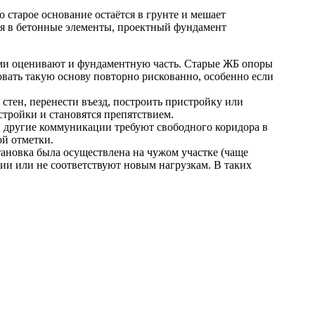
о старое основание остаётся в грунте и мешает
тся в бетонные элементы, проектный фундамент
ями оценивают и фундаментную часть. Старые ЖБ опоры
вать такую основу повторно рискованно, особенно если
стен, перенести въезд, построить пристройку или
стройки и становятся препятствием.
и другие коммуникации требуют свободного коридора в
ой отметки.
ановка была осуществлена на чужом участке (чаще
нии или не соответствуют новым нагрузкам. В таких
5000
м