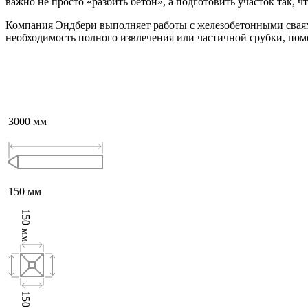
важно не просто «разбить бетон», а подготовить участок так, 
Компания Эндбери выполняет работы с железобетонными сваям
необходимость полного извлечения или частичной срубки, пом
3000
мм
150
мм
150
мм
150