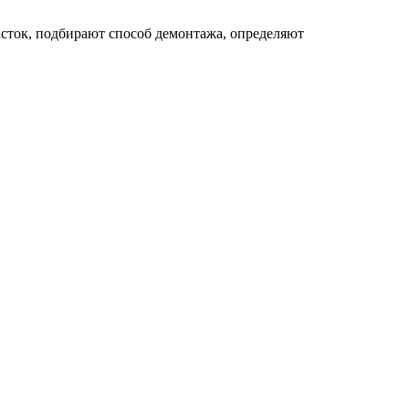
сток, подбирают способ демонтажа, определяют
4000
м
150
м
150
мм
150