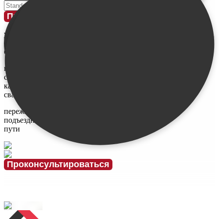
Введите свое имя
Проконсультироваться
у меня
ограничен
бюджет
не знаю,
сколько и
каких нужно
свай
переживаю за
подъездные
пути
Проконсультироваться