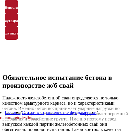
Новости
Партнерам
Контакты
Обязательное испытание бетона в
производстве ж/б свай
Надежность железобетонной сваи определяется не только
качеством арматурного каркаса, но и характеристиками
бетона. Именно бетон воспринимает ударные нагрузки во
Главная
/
Статьи о строительстве фундаментов
/
время забивки, а затем десятилетиями выдерживает огромный
concrete-testing
вес здания и воздействие грунта. Именно поэтому перед
выпуском каждой партии железобетонных свай они
обязательно проводят испытания. Такой контроль качества