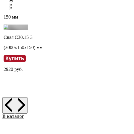
мм
150
мм
Свая С30.15-3
(
3000
x
150
x
150
) мм
Купить
2920
руб.
В каталог