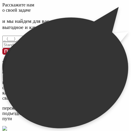
Расскажите нам
о своей задаче
и мы найдем для вас максимально
выгодное и качественное решение
Введите номер телефона
Введите свое имя
Проконсультироваться
у меня
ограничен
бюджет
не знаю,
сколько и
каких нужно
свай
переживаю за
подъездные
пути