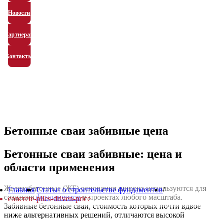
Новости
Партнерам
Контакты
Бетонные сваи забивные цена
Бетонные сваи забивные: цена и
области применения
Железобетонные (ЖБ) основания широко используются для
Главная
/
Статьи о строительстве фундаментов
/
создания
фундаментов
в проектах любого масштаба.
concrete-piles-driven-price
Забивные бетонные сваи, стоимость которых почти вдвое
ниже альтернативных решений, отличаются высокой