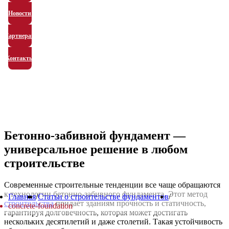
Новости
Партнерам
Контакты
Бетонно-забивной фундамент —
универсальное решение в любом
строительстве
Современные строительные тенденции все чаще обращаются
к технологии бетонно-забивного фундамента. Этот метод
Главная
/
Статьи о строительстве фундаментов
/
строительства
придает зданиям прочность и статичность,
concrete-foundation
гарантируя долговечность, которая может достигать
нескольких десятилетий и даже столетий. Такая устойчивость