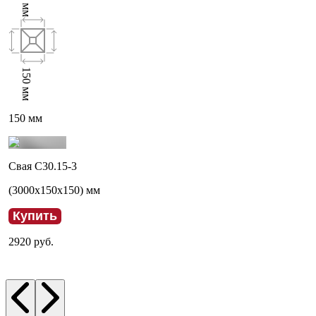
мм
150
мм
150
мм
Свая С30.15-3
(
3000
x
150
x
150
) мм
Купить
2920
руб.