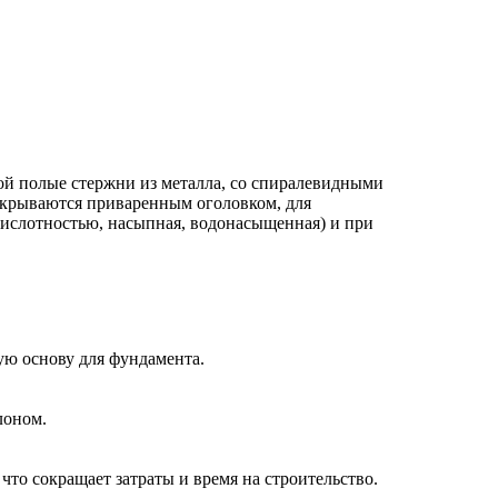
ой полые стержни из металла, со спиралевидными
акрываются приваренным оголовком, для
ислотностью, насыпная, водонасыщенная) и при
ую основу для фундамента.
лоном.
то сокращает затраты и время на строительство.