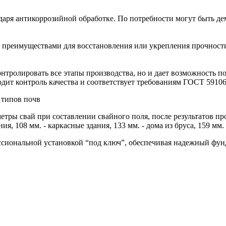
даря антикоррозийной обработке. По потребности могут быть д
х преимуществами для восстановления или укрепления прочности
онтролировать все этапы производства, но и дает возможность 
одит контроль качества и соответствует требованиям ГОСТ 59106
 типов почв
ы свай при составлении свайного поля, после результатов про
я, 108 мм. - каркасные здания, 133 мм. - дома из бруса, 159 мм.
ссиональной установкой “под ключ”, обеспечивая надежный фунд